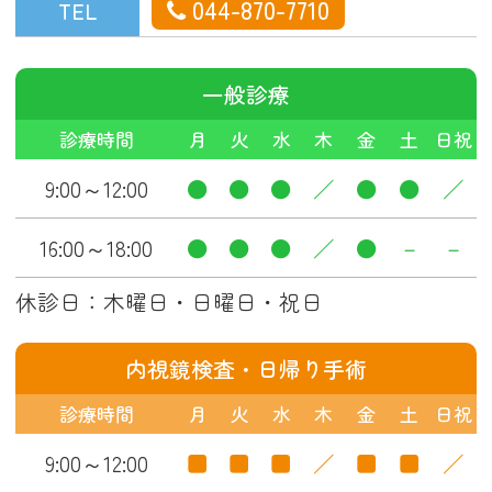
044-870-7710
TEL
一般診療
診療時間
月
火
水
木
金
土
日祝
9:00～12:00
●
●
●
／
●
●
／
16:00～18:00
●
●
●
／
●
－
－
休診日：木曜日・日曜日・祝日
内視鏡検査・日帰り手術
診療時間
月
火
水
木
金
土
日祝
9:00～12:00
■
■
■
／
■
■
／