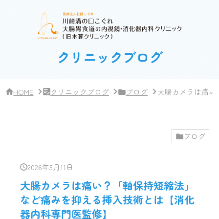
サ
イ
ド
バー・
ク
リ
クリニックブログ
ニッ
ク
概
要
HOME
クリニックブログ
ブログ
大腸カメラは痛い
ブログ
2026年5月11日
大腸カメラは痛い？「軸保持短縮法」
など痛みを抑える挿入技術とは【消化
器内科専門医監修】