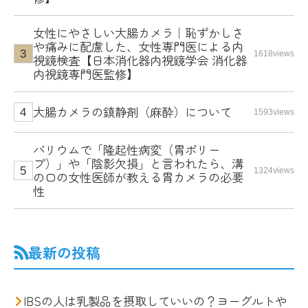
女性にやさしい大腸カメラ｜恥ずかしさ
や痛みに配慮した、女性専門医による内
1618views
視鏡検査【日本消化器内視鏡学会 消化器
内視鏡専門医監修】
大腸カメラの鎮静剤（麻酔）について
1593views
バリウムで「隆起性病変（胃ポリー
プ）」や「陰影欠損」と言われたら、溝
1324views
の口の女性医師が教える胃カメラの必要
性
最新の投稿
IBSの人は乳製品を摂取していいの？ヨーグルトや