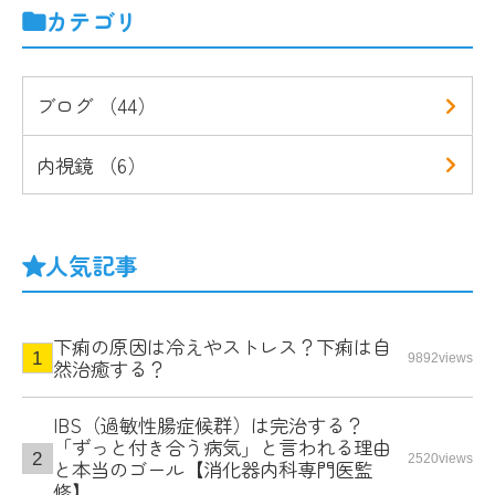
カテゴリ
ブログ （44）
内視鏡 （6）
人気記事
下痢の原因は冷えやストレス？下痢は自
9892views
然治癒する？
IBS（過敏性腸症候群）は完治する？
「ずっと付き合う病気」と言われる理由
2520views
と本当のゴール【消化器内科専門医監
修】