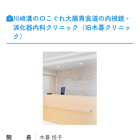
川崎溝の口こぐれ大腸胃食道の内視鏡・
消化器内科クリニック（旧木暮クリニッ
ク）
院長
木暮 悦子